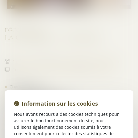
DÉCOUVREZ
LA CHAMBRE 12 - VENDÔME
1 personne
9 m²
Lit une place de 100cmx190cm
Télévision avec chaînes satellites
Climatisation
Chambre single
Se trouve au 1er étage
ATTENTION SANS ASCENSEUR !
Information sur les cookies
Vue sur la rue Roux Alphéran
Nous avons recours à des cookies techniques pour
Une superficie de 9m2
assurer le bon fonctionnement du site, nous
Lit une place de 100 cmx190 cm et salle de bains avec
utilisons également des cookies soumis à votre
douche
consentement pour collecter des statistiques de