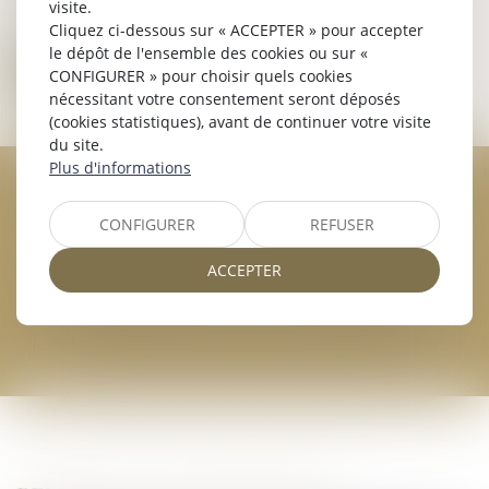
Télévision avec chaînes satellites et climatisation
visite.
Cliquez ci-dessous sur « ACCEPTER » pour accepter
le dépôt de l'ensemble des cookies ou sur «
RÉSERVER
CONFIGURER » pour choisir quels cookies
nécessitant votre consentement seront déposés
(cookies statistiques), avant de continuer votre visite
du site.
Plus d'informations
RÉSERVEZ CHAMBRE 12 - VENDÔME
CONFIGURER
REFUSER
À L'HÔTEL HÔTEL LES QUATRE
DAUPHINS
ACCEPTER