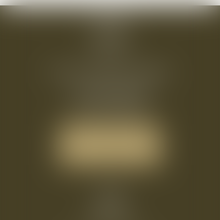
Hôtel Les Quatre Dauphins
54 Rue Roux Alpheran
13100 AIX EN PROVENCE
Tél :
+33 4 42 38 16 39
NOUS LOCALISER
NOUS CONTACTER
Accueil
L'Hôtel
Chambres