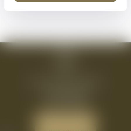
Hôtel Les Quatre Dauphins
54 Rue Roux Alpheran
13100 AIX EN PROVENCE
Tél :
+33 4 42 38 16 39
NOUS LOCALISER