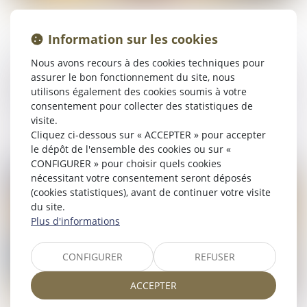
Les alentours
Information sur les cookies
26/08/2025
Nous avons recours à des cookies techniques pour
Poussez votre exploration jusqu’à Avignon, cité des Papes,
assurer le bon fonctionnement du site, nous
Arles et son amphithéâtre, Nîmes et ses arènes. Perchés ou
utilisons également des cookies soumis à votre
adossés aux massifs du Luberon et des Monts du Vaucluse,
consentement pour collecter des statistiques de
av...
visite.
Cliquez ci-dessous sur « ACCEPTER » pour accepter
le dépôt de l'ensemble des cookies ou sur «
LIRE LA SUITE
CONFIGURER » pour choisir quels cookies
nécessitant votre consentement seront déposés
(cookies statistiques), avant de continuer votre visite
du site.
Plus d'informations
CONFIGURER
REFUSER
ACCEPTER